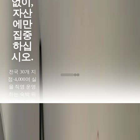
없이,
자산
에만
집중
하십
시오.
전국 30개 지
점·4,000여 실
을 직영 운영
하는 숙박 위
탁운영 전문
기업, 핸디즈
연간 평균 이용 고객
가 함께합니
0
명
다.
전국 핸디즈 지점 합산